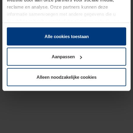
reclame en analyse. Onze partners kunnen deze
informatie samenvoegen met andere gegevens die u
beschikbaar heeft gesteld of die zij tijdens gebruik van
hun diensten hebben verzameld.
Juridisch hebben wij het recht om cookies op uw
Alle cookies toestaan
computer te plaatsen wanneer dit voor de juiste werking
van deze pagina's absoluut vereist is. Voor alle andere
Aanpassen
soorten cookies is uw toestemming benodigd. Uw
toestemming kunt u op elk moment bij de uitleg van de
cookies op pagina
Privacyverklaring
op onze website
Alleen noodzakelijke cookies
wijzigen of herroepen.