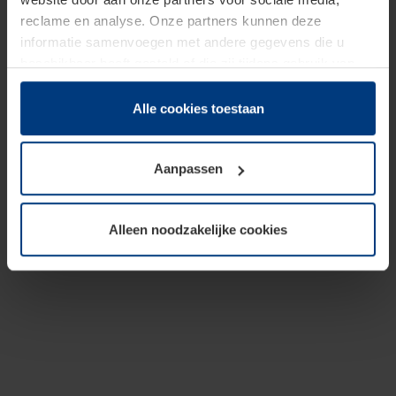
reclame en analyse. Onze partners kunnen deze
informatie samenvoegen met andere gegevens die u
beschikbaar heeft gesteld of die zij tijdens gebruik van
hun diensten hebben verzameld.
Juridisch hebben wij het recht om cookies op uw
Alle cookies toestaan
computer te plaatsen wanneer dit voor de juiste werking
van deze pagina's absoluut vereist is. Voor alle andere
Aanpassen
soorten cookies is uw toestemming benodigd. Uw
toestemming kunt u op elk moment bij de uitleg van de
cookies op pagina
Privacyverklaring
op onze website
Alleen noodzakelijke cookies
wijzigen of herroepen.