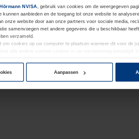
Hörmann NV/SA
, gebruik van cookies om de weergegeven pagin
te kunnen aanbieden en de toegang tot onze website te analyser
van onze website door aan onze partners voor sociale media, re
tie samenvoegen met andere gegevens die u beschikbaar heeft ge
ebben verzameld.
ht om cookies op uw computer te plaatsen wanneer dit voor de j
. Voor alle andere soorten cookies is uw toestemming benodigd.
cookies op pagina
Privacyverklaring
op onze website wijzigen o
ookies
Aanpassen
A