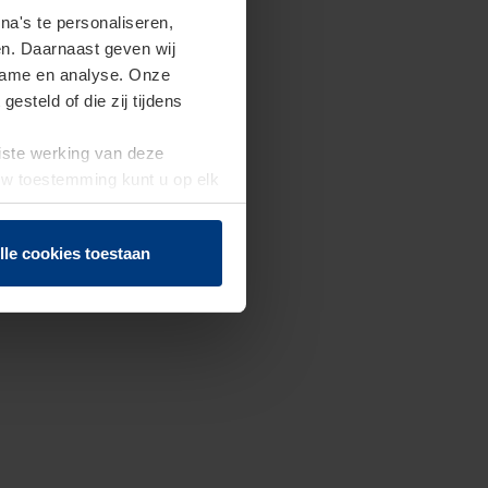
a's te personaliseren,
en. Daarnaast geven wij
clame en analyse. Onze
steld of die zij tijdens
uiste werking van deze
 Uw toestemming kunt u op elk
f herroepen.
lle cookies toestaan