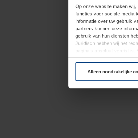
Op onze website maken wij,
functies voor sociale media 
informatie over uw gebruik 
partners kunnen deze informa
gebruik van hun diensten h
Juridisch hebben wij het rec
pagina's absoluut vereist is
moment bij de uitleg van de 
Alleen noodzakelijke c