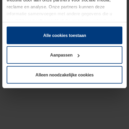
reclame en analyse. Onze partners kunnen deze
informatie samenvoegen met andere gegevens die u
beschikbaar heeft gesteld of die zij tijdens gebruik van
hun diensten hebben verzameld.
Juridisch hebben wij het recht om cookies op uw
Alle cookies toestaan
computer te plaatsen wanneer dit voor de juiste werking
van deze pagina's absoluut vereist is. Voor alle andere
Aanpassen
soorten cookies is uw toestemming benodigd. Uw
toestemming kunt u op elk moment bij de uitleg van de
cookies op pagina
Privacyverklaring
op onze website
Alleen noodzakelijke cookies
wijzigen of herroepen.