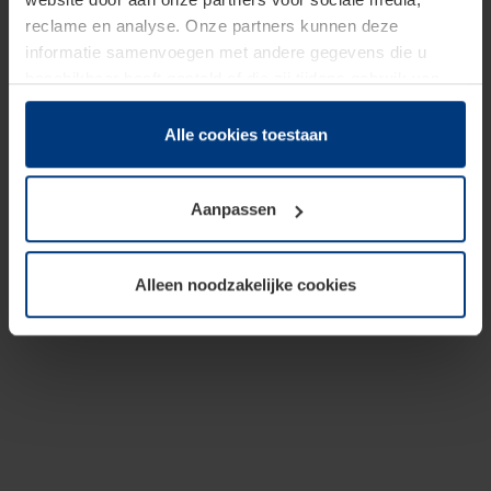
reclame en analyse. Onze partners kunnen deze
informatie samenvoegen met andere gegevens die u
beschikbaar heeft gesteld of die zij tijdens gebruik van
hun diensten hebben verzameld.
Juridisch hebben wij het recht om cookies op uw
Alle cookies toestaan
computer te plaatsen wanneer dit voor de juiste werking
van deze pagina's absoluut vereist is. Voor alle andere
Aanpassen
soorten cookies is uw toestemming benodigd. Uw
toestemming kunt u op elk moment bij de uitleg van de
cookies op pagina
Privacyverklaring
op onze website
Alleen noodzakelijke cookies
wijzigen of herroepen.