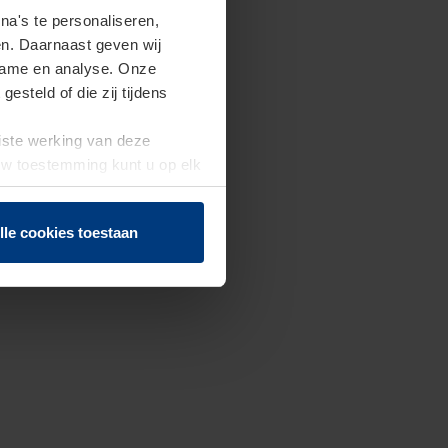
a's te personaliseren,
en. Daarnaast geven wij
clame en analyse. Onze
steld of die zij tijdens
uiste werking van deze
 Uw toestemming kunt u op elk
f herroepen.
lle cookies toestaan