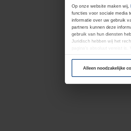
Op onze website maken wij,
functies voor sociale media 
informatie over uw gebruik 
partners kunnen deze informa
gebruik van hun diensten h
Juridisch hebben wij het rec
pagina's absoluut vereist is
moment bij de uitleg van de 
Alleen noodzakelijke c