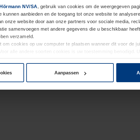
Hörmann NV/SA
, gebruik van cookies om de weergegeven pagin
te kunnen aanbieden en de toegang tot onze website te analyser
van onze website door aan onze partners voor sociale media, re
tie samenvoegen met andere gegevens die u beschikbaar heeft ge
ebben verzameld.
ht om cookies op uw computer te plaatsen wanneer dit voor de j
. Voor alle andere soorten cookies is uw toestemming benodigd.
cookies op pagina
Privacyverklaring
op onze website wijzigen o
ookies
Aanpassen
A