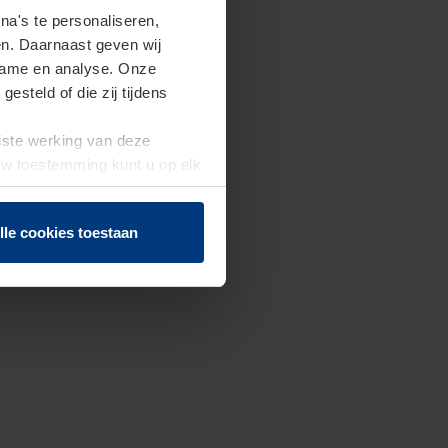
a's te personaliseren,
en. Daarnaast geven wij
clame en analyse. Onze
steld of die zij tijdens
uiste werking van deze
 Uw toestemming kunt u op elk
f herroepen.
lle cookies toestaan