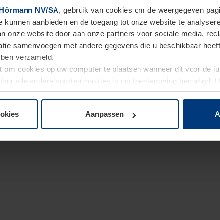
Hörmann NV/SA
, gebruik van cookies om de weergegeven pagin
te kunnen aanbieden en de toegang tot onze website te analyser
van onze website door aan onze partners voor sociale media, re
tie samenvoegen met andere gegevens die u beschikbaar heeft ge
ebben verzameld.
ht om cookies op uw computer te plaatsen wanneer dit voor de j
. Voor alle andere soorten cookies is uw toestemming benodigd.
cookies op pagina
Privacyverklaring
op onze website wijzigen o
ookies
Aanpassen
A