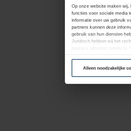
Op onze website maken wij,
functies voor sociale media 
informatie over uw gebruik 
partners kunnen deze informa
gebruik van hun diensten h
Juridisch hebben wij het rec
pagina's absoluut vereist is
moment bij de uitleg van de 
Alleen noodzakelijke c