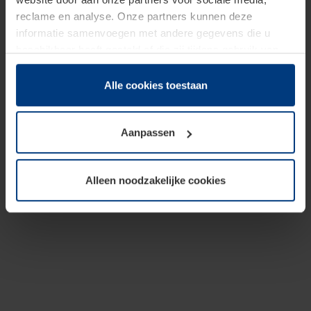
reclame en analyse. Onze partners kunnen deze
informatie samenvoegen met andere gegevens die u
beschikbaar heeft gesteld of die zij tijdens gebruik van
hun diensten hebben verzameld.
Juridisch hebben wij het recht om cookies op uw
Alle cookies toestaan
computer te plaatsen wanneer dit voor de juiste werking
van deze pagina's absoluut vereist is. Voor alle andere
Aanpassen
soorten cookies is uw toestemming benodigd. Uw
toestemming kunt u op elk moment bij de uitleg van de
cookies op pagina
Privacyverklaring
op onze website
Alleen noodzakelijke cookies
wijzigen of herroepen.