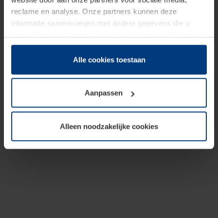
reclame en analyse. Onze partners kunnen deze
informatie samenvoegen met andere gegevens die u
beschikbaar heeft gesteld of die zij tijdens gebruik van
hun diensten hebben verzameld.
Juridisch hebben wij het recht om cookies op uw
Alle cookies toestaan
computer te plaatsen wanneer dit voor de juiste werking
van deze pagina's absoluut vereist is. Voor alle andere
Aanpassen
soorten cookies is uw toestemming benodigd. Uw
toestemming kunt u op elk moment bij de uitleg van de
cookies op pagina
Privacyverklaring
op onze website
Alleen noodzakelijke cookies
wijzigen of herroepen.