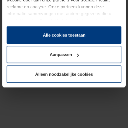
reclame en analyse. Onze partners kunnen deze
informatie samenvoegen met andere gegevens die u
beschikbaar heeft gesteld of die zij tijdens gebruik van
hun diensten hebben verzameld.
Juridisch hebben wij het recht om cookies op uw
Alle cookies toestaan
computer te plaatsen wanneer dit voor de juiste werking
van deze pagina's absoluut vereist is. Voor alle andere
Aanpassen
soorten cookies is uw toestemming benodigd. Uw
toestemming kunt u op elk moment bij de uitleg van de
cookies op pagina
Privacyverklaring
op onze website
Alleen noodzakelijke cookies
wijzigen of herroepen.