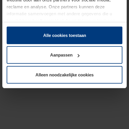
reclame en analyse. Onze partners kunnen deze
informatie samenvoegen met andere gegevens die u
beschikbaar heeft gesteld of die zij tijdens gebruik van
hun diensten hebben verzameld.
Juridisch hebben wij het recht om cookies op uw
Alle cookies toestaan
computer te plaatsen wanneer dit voor de juiste werking
van deze pagina's absoluut vereist is. Voor alle andere
Aanpassen
soorten cookies is uw toestemming benodigd. Uw
toestemming kunt u op elk moment bij de uitleg van de
cookies op pagina
Privacyverklaring
op onze website
Alleen noodzakelijke cookies
wijzigen of herroepen.