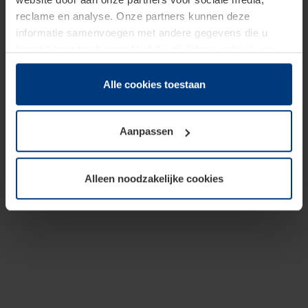
reclame en analyse. Onze partners kunnen deze
informatie samenvoegen met andere gegevens die u
beschikbaar heeft gesteld of die zij tijdens gebruik van
hun diensten hebben verzameld.
Juridisch hebben wij het recht om cookies op uw
Alle cookies toestaan
computer te plaatsen wanneer dit voor de juiste werking
van deze pagina's absoluut vereist is. Voor alle andere
Aanpassen
soorten cookies is uw toestemming benodigd. Uw
toestemming kunt u op elk moment bij de uitleg van de
cookies op pagina
Privacyverklaring
op onze website
Alleen noodzakelijke cookies
wijzigen of herroepen.