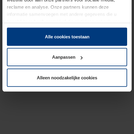
reclame en analyse. Onze partners kunnen deze
informatie samenvoegen met andere gegevens die u
beschikbaar heeft gesteld of die zij tijdens gebruik van
hun diensten hebben verzameld.
Juridisch hebben wij het recht om cookies op uw
Alle cookies toestaan
computer te plaatsen wanneer dit voor de juiste werking
van deze pagina's absoluut vereist is. Voor alle andere
Aanpassen
soorten cookies is uw toestemming benodigd. Uw
toestemming kunt u op elk moment bij de uitleg van de
cookies op pagina
Privacyverklaring
op onze website
Alleen noodzakelijke cookies
wijzigen of herroepen.