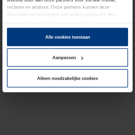
reclame en analyse. Onze partners kunnen deze
informatie samenvoegen met andere gegevens die u
beschikbaar heeft gesteld of die zij tijdens gebruik van
hun diensten hebben verzameld.
Juridisch hebben wij het recht om cookies op uw
Alle cookies toestaan
computer te plaatsen wanneer dit voor de juiste werking
van deze pagina's absoluut vereist is. Voor alle andere
Aanpassen
soorten cookies is uw toestemming benodigd. Uw
toestemming kunt u op elk moment bij de uitleg van de
cookies op pagina
Privacyverklaring
op onze website
Alleen noodzakelijke cookies
wijzigen of herroepen.