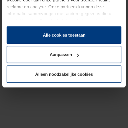
reclame en analyse. Onze partners kunnen deze
informatie samenvoegen met andere gegevens die u
beschikbaar heeft gesteld of die zij tijdens gebruik van
hun diensten hebben verzameld.
Juridisch hebben wij het recht om cookies op uw
Alle cookies toestaan
computer te plaatsen wanneer dit voor de juiste werking
van deze pagina's absoluut vereist is. Voor alle andere
Aanpassen
soorten cookies is uw toestemming benodigd. Uw
toestemming kunt u op elk moment bij de uitleg van de
cookies op pagina
Privacyverklaring
op onze website
Alleen noodzakelijke cookies
wijzigen of herroepen.