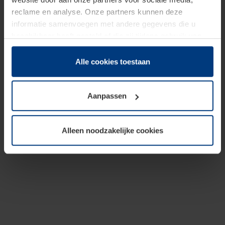
reclame en analyse. Onze partners kunnen deze
informatie samenvoegen met andere gegevens die u
beschikbaar heeft gesteld of die zij tijdens gebruik van
hun diensten hebben verzameld.
Juridisch hebben wij het recht om cookies op uw
Alle cookies toestaan
computer te plaatsen wanneer dit voor de juiste werking
van deze pagina's absoluut vereist is. Voor alle andere
Aanpassen
soorten cookies is uw toestemming benodigd. Uw
toestemming kunt u op elk moment bij de uitleg van de
cookies op pagina
Privacyverklaring
op onze website
Alleen noodzakelijke cookies
wijzigen of herroepen.