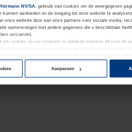
Hörmann NV/SA
, gebruik van cookies om de weergegeven pagin
te kunnen aanbieden en de toegang tot onze website te analyser
van onze website door aan onze partners voor sociale media, re
tie samenvoegen met andere gegevens die u beschikbaar heeft ge
ebben verzameld.
ht om cookies op uw computer te plaatsen wanneer dit voor de j
. Voor alle andere soorten cookies is uw toestemming benodigd.
cookies op pagina
Privacyverklaring
op onze website wijzigen o
ookies
Aanpassen
A