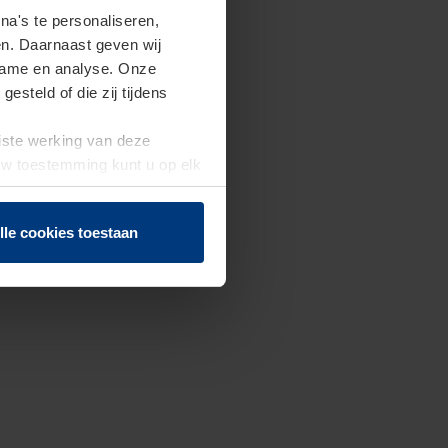
a's te personaliseren,
en. Daarnaast geven wij
clame en analyse. Onze
steld of die zij tijdens
uiste werking van deze
 Uw toestemming kunt u op elk
f herroepen.
lle cookies toestaan