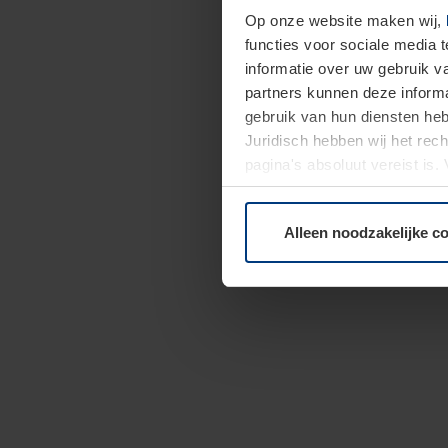
Op onze website maken wij,
functies voor sociale media 
informatie over uw gebruik 
partners kunnen deze informa
gebruik van hun diensten h
Juridisch hebben wij het rec
pagina's absoluut vereist is
moment bij de uitleg van de 
Alleen noodzakelijke c