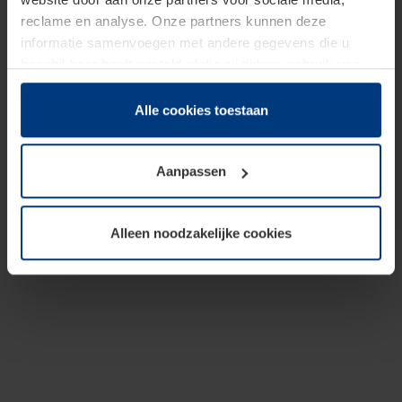
reclame en analyse. Onze partners kunnen deze
informatie samenvoegen met andere gegevens die u
beschikbaar heeft gesteld of die zij tijdens gebruik van
hun diensten hebben verzameld.
Juridisch hebben wij het recht om cookies op uw
Alle cookies toestaan
computer te plaatsen wanneer dit voor de juiste werking
van deze pagina's absoluut vereist is. Voor alle andere
Aanpassen
soorten cookies is uw toestemming benodigd. Uw
toestemming kunt u op elk moment bij de uitleg van de
cookies op pagina
Privacyverklaring
op onze website
Alleen noodzakelijke cookies
wijzigen of herroepen.