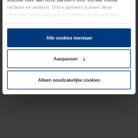
reclame en analyse. Onze partners kunnen deze
informatie samenvoegen met andere gegevens die u
beschikbaar heeft gesteld of die zij tijdens gebruik van
hun diensten hebben verzameld.
Juridisch hebben wij het recht om cookies op uw
Alle cookies toestaan
computer te plaatsen wanneer dit voor de juiste werking
van deze pagina's absoluut vereist is. Voor alle andere
Aanpassen
soorten cookies is uw toestemming benodigd. Uw
toestemming kunt u op elk moment bij de uitleg van de
cookies op pagina
Privacyverklaring
op onze website
Alleen noodzakelijke cookies
wijzigen of herroepen.