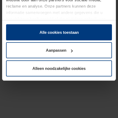
reclame en analyse. Onze partners kunnen deze
informatie samenvoegen met andere gegevens die u
beschikbaar heeft gesteld of die zij tijdens gebruik van
hun diensten hebben verzameld.
Juridisch hebben wij het recht om cookies op uw
Alle cookies toestaan
computer te plaatsen wanneer dit voor de juiste werking
van deze pagina's absoluut vereist is. Voor alle andere
Aanpassen
soorten cookies is uw toestemming benodigd. Uw
toestemming kunt u op elk moment bij de uitleg van de
cookies op pagina
Privacyverklaring
op onze website
Alleen noodzakelijke cookies
wijzigen of herroepen.