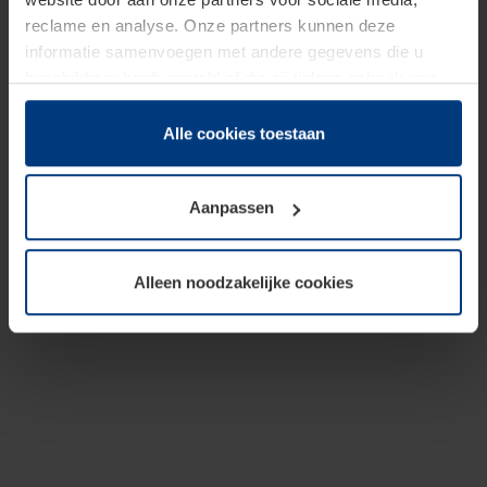
reclame en analyse. Onze partners kunnen deze
informatie samenvoegen met andere gegevens die u
beschikbaar heeft gesteld of die zij tijdens gebruik van
hun diensten hebben verzameld.
Juridisch hebben wij het recht om cookies op uw
Alle cookies toestaan
computer te plaatsen wanneer dit voor de juiste werking
van deze pagina's absoluut vereist is. Voor alle andere
Aanpassen
soorten cookies is uw toestemming benodigd. Uw
toestemming kunt u op elk moment bij de uitleg van de
cookies op pagina
Privacyverklaring
op onze website
Alleen noodzakelijke cookies
wijzigen of herroepen.