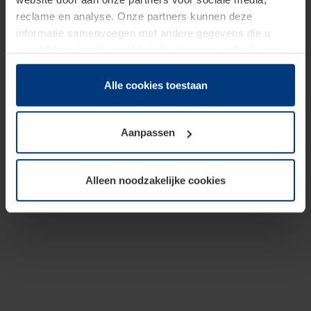
reclame en analyse. Onze partners kunnen deze
informatie samenvoegen met andere gegevens die u
beschikbaar heeft gesteld of die zij tijdens gebruik van
hun diensten hebben verzameld.
Juridisch hebben wij het recht om cookies op uw
Alle cookies toestaan
computer te plaatsen wanneer dit voor de juiste werking
van deze pagina's absoluut vereist is. Voor alle andere
Aanpassen
soorten cookies is uw toestemming benodigd. Uw
toestemming kunt u op elk moment bij de uitleg van de
cookies op pagina
Privacyverklaring
op onze website
Alleen noodzakelijke cookies
wijzigen of herroepen.