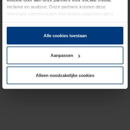
reclame en analyse. Onze partners kunnen deze
informatie samenvoegen met andere gegevens die u
beschikbaar heeft gesteld of die zij tijdens gebruik van
hun diensten hebben verzameld.
Juridisch hebben wij het recht om cookies op uw
Alle cookies toestaan
computer te plaatsen wanneer dit voor de juiste werking
van deze pagina's absoluut vereist is. Voor alle andere
Aanpassen
soorten cookies is uw toestemming benodigd. Uw
toestemming kunt u op elk moment bij de uitleg van de
cookies op pagina
Privacyverklaring
op onze website
Alleen noodzakelijke cookies
wijzigen of herroepen.