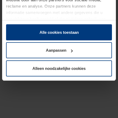
reclame en analyse. Onze partners kunnen deze
informatie samenvoegen met andere gegevens die u
beschikbaar heeft gesteld of die zij tijdens gebruik van
hun diensten hebben verzameld.
Juridisch hebben wij het recht om cookies op uw
Alle cookies toestaan
computer te plaatsen wanneer dit voor de juiste werking
van deze pagina's absoluut vereist is. Voor alle andere
Aanpassen
soorten cookies is uw toestemming benodigd. Uw
toestemming kunt u op elk moment bij de uitleg van de
cookies op pagina
Privacyverklaring
op onze website
Alleen noodzakelijke cookies
wijzigen of herroepen.