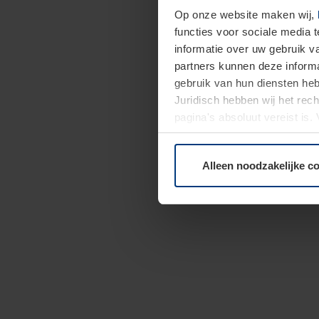
Op onze website maken wij,
functies voor sociale media 
informatie over uw gebruik 
partners kunnen deze informa
gebruik van hun diensten h
Juridisch hebben wij het rec
pagina's absoluut vereist is
moment bij de uitleg van de 
Alleen noodzakelijke c