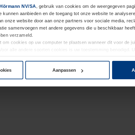
Hörmann NV/SA
, gebruik van cookies om de weergegeven pagin
te kunnen aanbieden en de toegang tot onze website te analyser
van onze website door aan onze partners voor sociale media, re
tie samenvoegen met andere gegevens die u beschikbaar heeft ge
ebben verzameld.
ht om cookies op uw computer te plaatsen wanneer dit voor de j
. Voor alle andere soorten cookies is uw toestemming benodigd.
cookies op pagina
Privacyverklaring
op onze website wijzigen o
ookies
Aanpassen
A