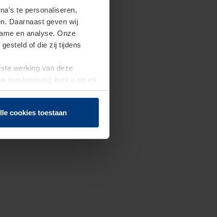
a's te personaliseren,
en. Daarnaast geven wij
clame en analyse. Onze
steld of die zij tijdens
uiste werking van deze
 Uw toestemming kunt u op elk
f herroepen.
lle cookies toestaan