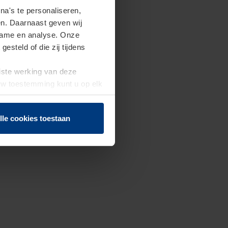
a's te personaliseren,
en. Daarnaast geven wij
clame en analyse. Onze
steld of die zij tijdens
uiste werking van deze
 Uw toestemming kunt u op elk
f herroepen.
lle cookies toestaan