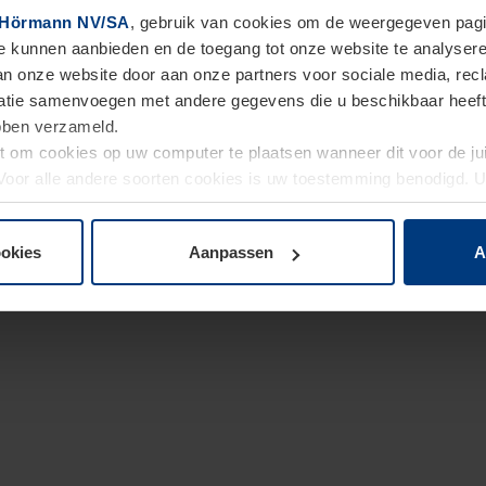
Hörmann NV/SA
, gebruik van cookies om de weergegeven pagin
te kunnen aanbieden en de toegang tot onze website te analyser
van onze website door aan onze partners voor sociale media, re
tie samenvoegen met andere gegevens die u beschikbaar heeft ge
ebben verzameld.
ht om cookies op uw computer te plaatsen wanneer dit voor de j
. Voor alle andere soorten cookies is uw toestemming benodigd.
cookies op pagina
Privacyverklaring
op onze website wijzigen o
ookies
Aanpassen
A