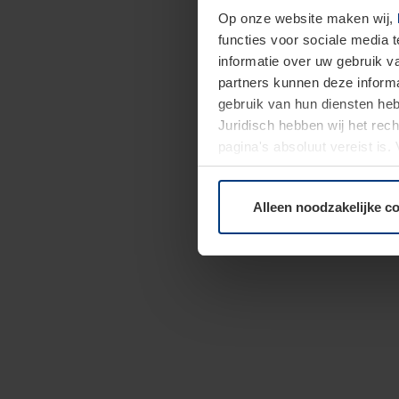
Op onze website maken wij,
functies voor sociale media 
informatie over uw gebruik 
partners kunnen deze informa
gebruik van hun diensten h
Juridisch hebben wij het rec
pagina's absoluut vereist is
moment bij de uitleg van de 
Alleen noodzakelijke c