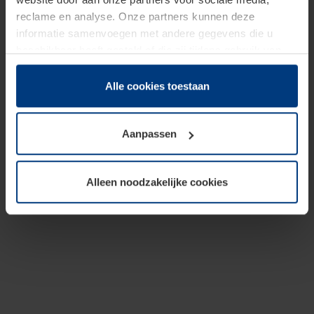
reclame en analyse. Onze partners kunnen deze
informatie samenvoegen met andere gegevens die u
beschikbaar heeft gesteld of die zij tijdens gebruik van
hun diensten hebben verzameld.
Juridisch hebben wij het recht om cookies op uw
Alle cookies toestaan
computer te plaatsen wanneer dit voor de juiste werking
van deze pagina's absoluut vereist is. Voor alle andere
Aanpassen
soorten cookies is uw toestemming benodigd. Uw
toestemming kunt u op elk moment bij de uitleg van de
cookies op pagina
Privacyverklaring
op onze website
Alleen noodzakelijke cookies
wijzigen of herroepen.