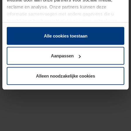
reclame en analyse. Onze partners kunnen deze
informatie samenvoegen met andere gegevens die u
beschikbaar heeft gesteld of die zij tijdens gebruik van
hun diensten hebben verzameld.
Juridisch hebben wij het recht om cookies op uw
Alle cookies toestaan
computer te plaatsen wanneer dit voor de juiste werking
van deze pagina's absoluut vereist is. Voor alle andere
Aanpassen
soorten cookies is uw toestemming benodigd. Uw
toestemming kunt u op elk moment bij de uitleg van de
cookies op pagina
Privacyverklaring
op onze website
Alleen noodzakelijke cookies
wijzigen of herroepen.