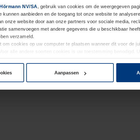
Hörmann NV/SA
, gebruik van cookies om de weergegeven pagin
te kunnen aanbieden en de toegang tot onze website te analyser
van onze website door aan onze partners voor sociale media, re
tie samenvoegen met andere gegevens die u beschikbaar heeft ge
ebben verzameld.
ht om cookies op uw computer te plaatsen wanneer dit voor de j
. Voor alle andere soorten cookies is uw toestemming benodigd.
cookies op pagina
Privacyverklaring
op onze website wijzigen o
ookies
Aanpassen
A