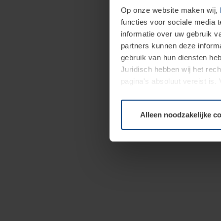
Op onze website maken wij,
functies voor sociale media 
informatie over uw gebruik 
partners kunnen deze informa
gebruik van hun diensten h
Juridisch hebben wij het rec
pagina's absoluut vereist is
moment bij de uitleg van de 
Alleen noodzakelijke c