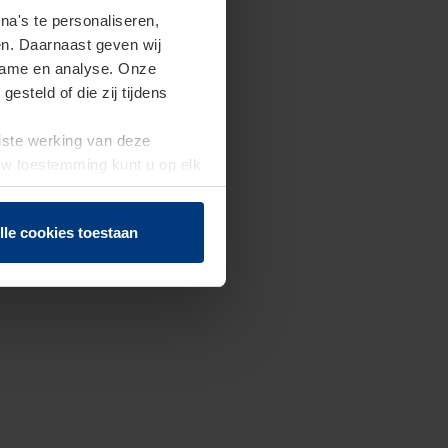
a's te personaliseren,
en. Daarnaast geven wij
clame en analyse. Onze
steld of die zij tijdens
uiste werking van deze
 Uw toestemming kunt u op elk
f herroepen.
lle cookies toestaan