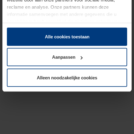
reclame en analyse. Onze partners kunnen deze
informatie samenvoegen met andere gegevens die u
beschikbaar heeft gesteld of die zij tijdens gebruik van
hun diensten hebben verzameld.
Juridisch hebben wij het recht om cookies op uw
Alle cookies toestaan
computer te plaatsen wanneer dit voor de juiste werking
van deze pagina's absoluut vereist is. Voor alle andere
Aanpassen
soorten cookies is uw toestemming benodigd. Uw
toestemming kunt u op elk moment bij de uitleg van de
cookies op pagina
Privacyverklaring
op onze website
Alleen noodzakelijke cookies
wijzigen of herroepen.