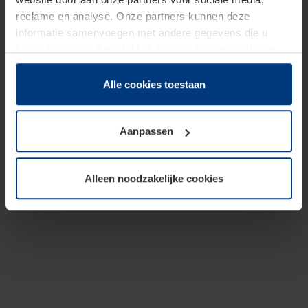
reclame en analyse. Onze partners kunnen deze
informatie samenvoegen met andere gegevens die u
beschikbaar heeft gesteld of die zij tijdens gebruik van
hun diensten hebben verzameld.
Juridisch hebben wij het recht om cookies op uw
Alle cookies toestaan
computer te plaatsen wanneer dit voor de juiste werking
van deze pagina's absoluut vereist is. Voor alle andere
Aanpassen
soorten cookies is uw toestemming benodigd. Uw
toestemming kunt u op elk moment bij de uitleg van de
cookies op pagina
Privacyverklaring
op onze website
Alleen noodzakelijke cookies
wijzigen of herroepen.