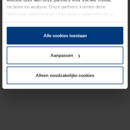
reclame en analyse. Onze partners kunnen deze
informatie samenvoegen met andere gegevens die u
beschikbaar heeft gesteld of die zij tijdens gebruik van
hun diensten hebben verzameld.
Juridisch hebben wij het recht om cookies op uw
Alle cookies toestaan
computer te plaatsen wanneer dit voor de juiste werking
van deze pagina's absoluut vereist is. Voor alle andere
Aanpassen
soorten cookies is uw toestemming benodigd. Uw
toestemming kunt u op elk moment bij de uitleg van de
cookies op pagina
Privacyverklaring
op onze website
Alleen noodzakelijke cookies
wijzigen of herroepen.