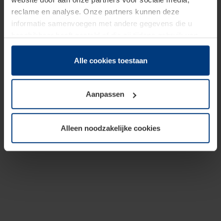
reclame en analyse. Onze partners kunnen deze
informatie samenvoegen met andere gegevens die u
beschikbaar heeft gesteld of die zij tijdens gebruik van
hun diensten hebben verzameld.
Juridisch hebben wij het recht om cookies op uw
Alle cookies toestaan
computer te plaatsen wanneer dit voor de juiste werking
van deze pagina's absoluut vereist is. Voor alle andere
Aanpassen
soorten cookies is uw toestemming benodigd. Uw
toestemming kunt u op elk moment bij de uitleg van de
cookies op pagina
Privacyverklaring
op onze website
Alleen noodzakelijke cookies
wijzigen of herroepen.