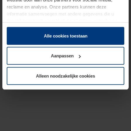
reclame en analyse. Onze partners kunnen deze
informatie samenvoegen met andere gegevens die u
beschikbaar heeft gesteld of die zij tijdens gebruik van
hun diensten hebben verzameld.
Juridisch hebben wij het recht om cookies op uw
Alle cookies toestaan
computer te plaatsen wanneer dit voor de juiste werking
van deze pagina's absoluut vereist is. Voor alle andere
Aanpassen
soorten cookies is uw toestemming benodigd. Uw
toestemming kunt u op elk moment bij de uitleg van de
cookies op pagina
Privacyverklaring
op onze website
Alleen noodzakelijke cookies
wijzigen of herroepen.