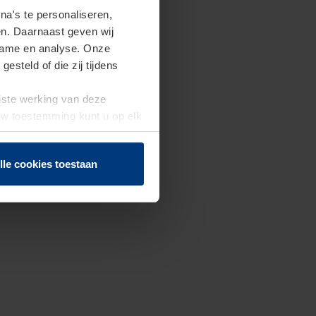
a's te personaliseren,
en. Daarnaast geven wij
clame en analyse. Onze
steld of die zij tijdens
uiste werking van deze
 Uw toestemming kunt u op elk
f herroepen.
lle cookies toestaan