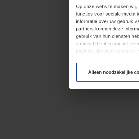
Op onze website maken wij,
functies voor sociale media 
informatie over uw gebruik 
partners kunnen deze informa
gebruik van hun diensten h
Juridisch hebben wij het rec
pagina's absoluut vereist is
moment bij de uitleg van de 
Alleen noodzakelijke c