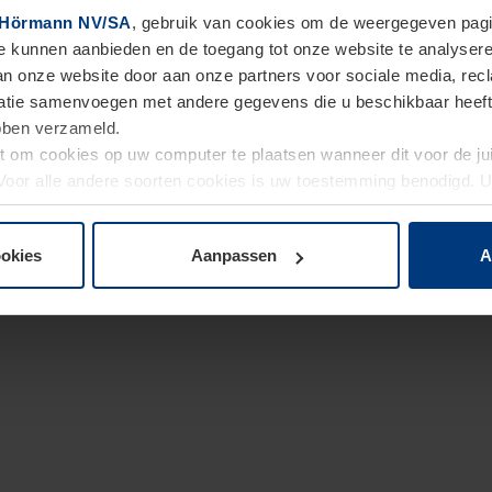
Hörmann NV/SA
, gebruik van cookies om de weergegeven pagin
te kunnen aanbieden en de toegang tot onze website te analyser
van onze website door aan onze partners voor sociale media, re
tie samenvoegen met andere gegevens die u beschikbaar heeft ge
ebben verzameld.
ht om cookies op uw computer te plaatsen wanneer dit voor de j
. Voor alle andere soorten cookies is uw toestemming benodigd.
cookies op pagina
Privacyverklaring
op onze website wijzigen o
ookies
Aanpassen
A