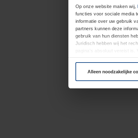
Op onze website maken wij,
functies voor sociale media 
informatie over uw gebruik 
partners kunnen deze informa
gebruik van hun diensten h
Juridisch hebben wij het rec
pagina's absoluut vereist is
moment bij de uitleg van de 
Alleen noodzakelijke c