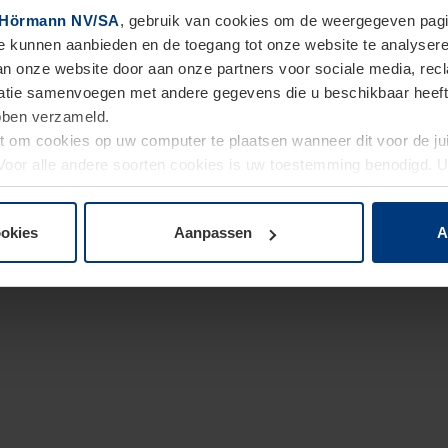
Hörmann NV/SA
, gebruik van cookies om de weergegeven pagin
te kunnen aanbieden en de toegang tot onze website te analyser
van onze website door aan onze partners voor sociale media, re
tie samenvoegen met andere gegevens die u beschikbaar heeft ge
ebben verzameld.
ht om cookies op uw computer te plaatsen wanneer dit voor de j
. Voor alle andere soorten cookies is uw toestemming benodigd.
cookies op pagina
Privacyverklaring
op onze website wijzigen o
ookies
Aanpassen
A