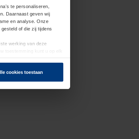
a's te personaliseren,
en. Daarnaast geven wij
clame en analyse. Onze
steld of die zij tijdens
uiste werking van deze
 Uw toestemming kunt u op elk
f herroepen.
lle cookies toestaan