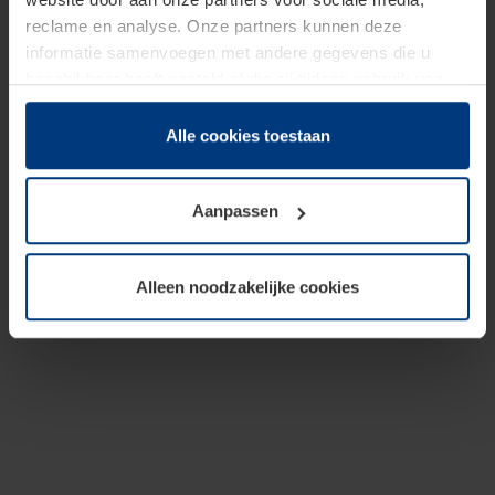
reclame en analyse. Onze partners kunnen deze
informatie samenvoegen met andere gegevens die u
beschikbaar heeft gesteld of die zij tijdens gebruik van
hun diensten hebben verzameld.
Juridisch hebben wij het recht om cookies op uw
Alle cookies toestaan
computer te plaatsen wanneer dit voor de juiste werking
van deze pagina's absoluut vereist is. Voor alle andere
Aanpassen
soorten cookies is uw toestemming benodigd. Uw
toestemming kunt u op elk moment bij de uitleg van de
cookies op pagina
Privacyverklaring
op onze website
Alleen noodzakelijke cookies
wijzigen of herroepen.