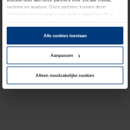
reclame en analyse. Onze partners kunnen deze
informatie samenvoegen met andere gegevens die u
beschikbaar heeft gesteld of die zij tijdens gebruik van
hun diensten hebben verzameld.
Juridisch hebben wij het recht om cookies op uw
Alle cookies toestaan
computer te plaatsen wanneer dit voor de juiste werking
van deze pagina's absoluut vereist is. Voor alle andere
Aanpassen
soorten cookies is uw toestemming benodigd. Uw
toestemming kunt u op elk moment bij de uitleg van de
cookies op pagina
Privacyverklaring
op onze website
Alleen noodzakelijke cookies
wijzigen of herroepen.