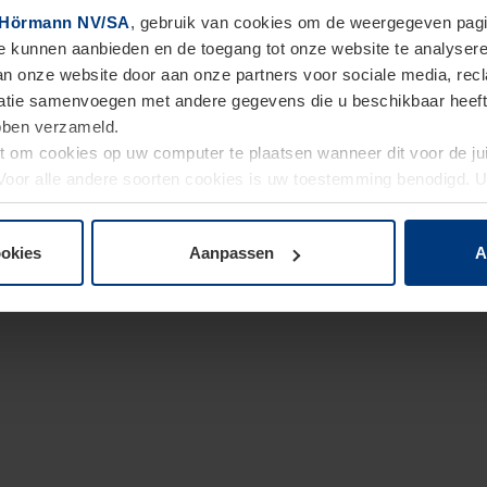
Hörmann NV/SA
, gebruik van cookies om de weergegeven pagin
te kunnen aanbieden en de toegang tot onze website te analyser
van onze website door aan onze partners voor sociale media, re
tie samenvoegen met andere gegevens die u beschikbaar heeft ge
ebben verzameld.
ht om cookies op uw computer te plaatsen wanneer dit voor de j
. Voor alle andere soorten cookies is uw toestemming benodigd.
cookies op pagina
Privacyverklaring
op onze website wijzigen o
ookies
Aanpassen
A