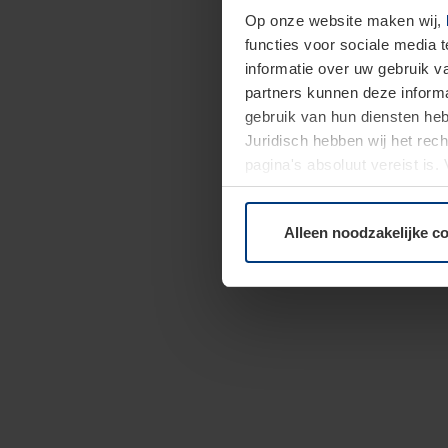
Op onze website maken wij,
functies voor sociale media 
informatie over uw gebruik 
partners kunnen deze informa
gebruik van hun diensten h
Juridisch hebben wij het rec
pagina's absoluut vereist is
moment bij de uitleg van de 
Alleen noodzakelijke c