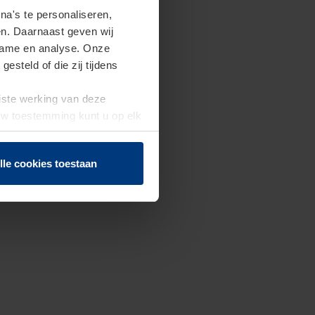
a's te personaliseren,
en. Daarnaast geven wij
clame en analyse. Onze
steld of die zij tijdens
uiste werking van deze
 Uw toestemming kunt u op elk
f herroepen.
lle cookies toestaan