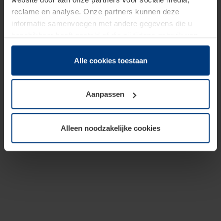
reclame en analyse. Onze partners kunnen deze
informatie samenvoegen met andere gegevens die u
beschikbaar heeft gesteld of die zij tijdens gebruik van
hun diensten hebben verzameld.
Juridisch hebben wij het recht om cookies op uw
Alle cookies toestaan
computer te plaatsen wanneer dit voor de juiste werking
van deze pagina's absoluut vereist is. Voor alle andere
Aanpassen
soorten cookies is uw toestemming benodigd. Uw
toestemming kunt u op elk moment bij de uitleg van de
cookies op pagina
Privacyverklaring
op onze website
Alleen noodzakelijke cookies
wijzigen of herroepen.