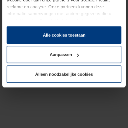
reclame en analyse. Onze partners kunnen deze
informatie samenvoegen met andere gegevens die u
beschikbaar heeft gesteld of die zij tijdens gebruik van
hun diensten hebben verzameld.
Juridisch hebben wij het recht om cookies op uw
Alle cookies toestaan
computer te plaatsen wanneer dit voor de juiste werking
van deze pagina's absoluut vereist is. Voor alle andere
Aanpassen
soorten cookies is uw toestemming benodigd. Uw
toestemming kunt u op elk moment bij de uitleg van de
cookies op pagina
Privacyverklaring
op onze website
Alleen noodzakelijke cookies
wijzigen of herroepen.