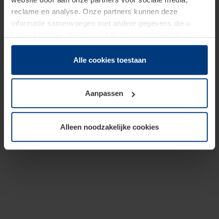
reclame en analyse. Onze partners kunnen deze
informatie samenvoegen met andere gegevens die u
beschikbaar heeft gesteld of die zij tijdens gebruik van
hun diensten hebben verzameld.
Juridisch hebben wij het recht om cookies op uw
Alle cookies toestaan
computer te plaatsen wanneer dit voor de juiste werking
van deze pagina's absoluut vereist is. Voor alle andere
Aanpassen
soorten cookies is uw toestemming benodigd. Uw
toestemming kunt u op elk moment bij de uitleg van de
cookies op pagina
Privacyverklaring
op onze website
Alleen noodzakelijke cookies
wijzigen of herroepen.