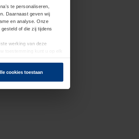
a's te personaliseren,
en. Daarnaast geven wij
clame en analyse. Onze
steld of die zij tijdens
uiste werking van deze
 Uw toestemming kunt u op elk
f herroepen.
lle cookies toestaan