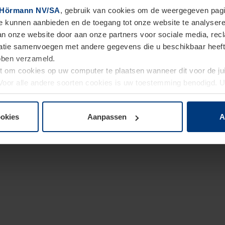
Hörmann NV/SA
, gebruik van cookies om de weergegeven pagin
te kunnen aanbieden en de toegang tot onze website te analyser
van onze website door aan onze partners voor sociale media, re
tie samenvoegen met andere gegevens die u beschikbaar heeft ge
ebben verzameld.
ht om cookies op uw computer te plaatsen wanneer dit voor de j
. Voor alle andere soorten cookies is uw toestemming benodigd.
cookies op pagina
Privacyverklaring
op onze website wijzigen o
ookies
Aanpassen
A