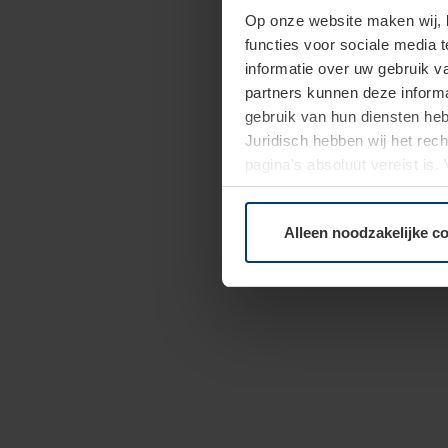
Op onze website maken wij,
functies voor sociale media 
informatie over uw gebruik 
partners kunnen deze informa
gebruik van hun diensten h
Juridisch hebben wij het rec
pagina's absoluut vereist is
moment bij de uitleg van de 
Alleen noodzakelijke c