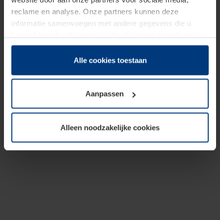
reclame en analyse. Onze partners kunnen deze
informatie samenvoegen met andere gegevens die u
beschikbaar heeft gesteld of die zij tijdens gebruik van
hun diensten hebben verzameld.
Juridisch hebben wij het recht om cookies op uw
Alle cookies toestaan
computer te plaatsen wanneer dit voor de juiste werking
van deze pagina's absoluut vereist is. Voor alle andere
Aanpassen
soorten cookies is uw toestemming benodigd. Uw
toestemming kunt u op elk moment bij de uitleg van de
cookies op pagina
Privacyverklaring
op onze website
Alleen noodzakelijke cookies
wijzigen of herroepen.