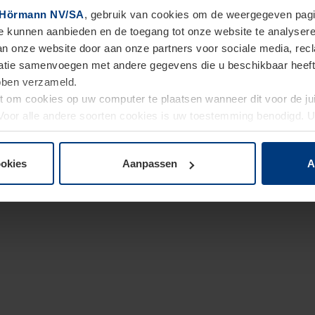
Hörmann NV/SA
, gebruik van cookies om de weergegeven pagin
te kunnen aanbieden en de toegang tot onze website te analyser
van onze website door aan onze partners voor sociale media, re
tie samenvoegen met andere gegevens die u beschikbaar heeft ge
ebben verzameld.
ht om cookies op uw computer te plaatsen wanneer dit voor de j
. Voor alle andere soorten cookies is uw toestemming benodigd.
cookies op pagina
Privacyverklaring
op onze website wijzigen o
ookies
Aanpassen
A