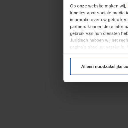
Op onze website maken wij,
functies voor sociale media 
informatie over uw gebruik 
partners kunnen deze informa
gebruik van hun diensten h
Juridisch hebben wij het rec
pagina's absoluut vereist is
moment bij de uitleg van de 
Alleen noodzakelijke c