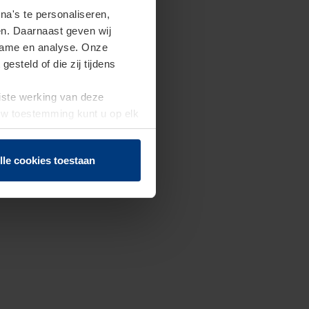
a's te personaliseren,
en. Daarnaast geven wij
clame en analyse. Onze
steld of die zij tijdens
uiste werking van deze
 Uw toestemming kunt u op elk
f herroepen.
lle cookies toestaan