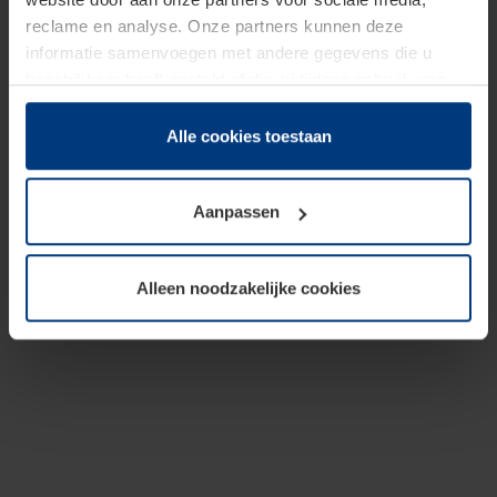
reclame en analyse. Onze partners kunnen deze
informatie samenvoegen met andere gegevens die u
beschikbaar heeft gesteld of die zij tijdens gebruik van
hun diensten hebben verzameld.
Juridisch hebben wij het recht om cookies op uw
Alle cookies toestaan
computer te plaatsen wanneer dit voor de juiste werking
van deze pagina's absoluut vereist is. Voor alle andere
Aanpassen
soorten cookies is uw toestemming benodigd. Uw
toestemming kunt u op elk moment bij de uitleg van de
cookies op pagina
Privacyverklaring
op onze website
Alleen noodzakelijke cookies
wijzigen of herroepen.