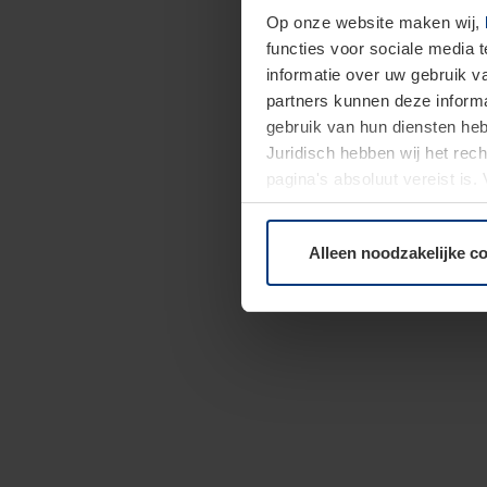
Op onze website maken wij,
functies voor sociale media 
informatie over uw gebruik 
partners kunnen deze informa
gebruik van hun diensten h
Juridisch hebben wij het rec
pagina's absoluut vereist is
moment bij de uitleg van de 
Alleen noodzakelijke c