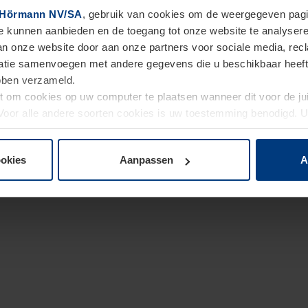
Hörmann NV/SA
, gebruik van cookies om de weergegeven pagin
te kunnen aanbieden en de toegang tot onze website te analyser
van onze website door aan onze partners voor sociale media, re
tie samenvoegen met andere gegevens die u beschikbaar heeft ge
ebben verzameld.
ht om cookies op uw computer te plaatsen wanneer dit voor de j
. Voor alle andere soorten cookies is uw toestemming benodigd.
cookies op pagina
Privacyverklaring
op onze website wijzigen o
ookies
Aanpassen
A