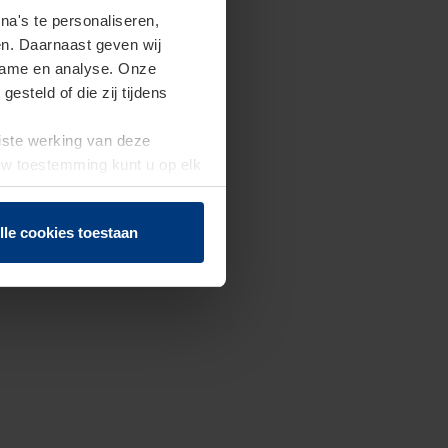
a's te personaliseren,
en. Daarnaast geven wij
clame en analyse. Onze
steld of die zij tijdens
uiste werking van deze
 Uw toestemming kunt u op elk
f herroepen.
lle cookies toestaan