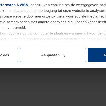
Hörmann NV/SA
, gebruik van cookies om de weergegeven pagin
te kunnen aanbieden en de toegang tot onze website te analyser
van onze website door aan onze partners voor sociale media, re
tie samenvoegen met andere gegevens die u beschikbaar heeft ge
ebben verzameld.
ht om cookies op uw computer te plaatsen wanneer dit voor de j
. Voor alle andere soorten cookies is uw toestemming benodigd.
cookies op pagina
Privacyverklaring
op onze website wijzigen o
ookies
Aanpassen
A