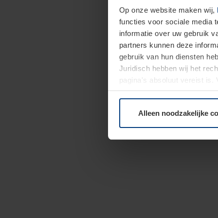
Op onze website maken wij,
functies voor sociale media 
informatie over uw gebruik 
partners kunnen deze informa
gebruik van hun diensten h
Juridisch hebben wij het rec
pagina's absoluut vereist is
moment bij de uitleg van de 
Alleen noodzakelijke c