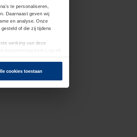
a's te personaliseren,
en. Daarnaast geven wij
clame en analyse. Onze
steld of die zij tijdens
uiste werking van deze
 Uw toestemming kunt u op elk
f herroepen.
lle cookies toestaan