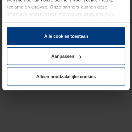
reclame en analyse. Onze partners kunnen deze
informatie samenvoegen met andere gegevens die u
beschikbaar heeft gesteld of die zij tijdens gebruik van
hun diensten hebben verzameld.
Juridisch hebben wij het recht om cookies op uw
Alle cookies toestaan
computer te plaatsen wanneer dit voor de juiste werking
van deze pagina's absoluut vereist is. Voor alle andere
Aanpassen
soorten cookies is uw toestemming benodigd. Uw
toestemming kunt u op elk moment bij de uitleg van de
cookies op pagina
Privacyverklaring
op onze website
Alleen noodzakelijke cookies
wijzigen of herroepen.