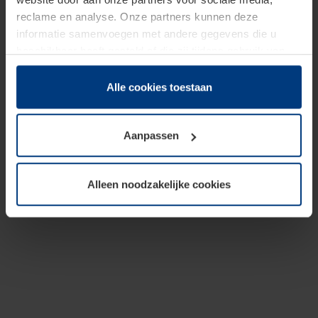
reclame en analyse. Onze partners kunnen deze
informatie samenvoegen met andere gegevens die u
beschikbaar heeft gesteld of die zij tijdens gebruik van
hun diensten hebben verzameld.
Juridisch hebben wij het recht om cookies op uw
Alle cookies toestaan
computer te plaatsen wanneer dit voor de juiste werking
van deze pagina's absoluut vereist is. Voor alle andere
Aanpassen
soorten cookies is uw toestemming benodigd. Uw
toestemming kunt u op elk moment bij de uitleg van de
cookies op pagina
Privacyverklaring
op onze website
Alleen noodzakelijke cookies
wijzigen of herroepen.